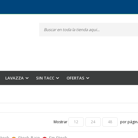
LAVAZZA
SIN TACC
OFERTAS
Mostrar
por págin
12
24
48
Stock
Stock Bajo
Sin Stock