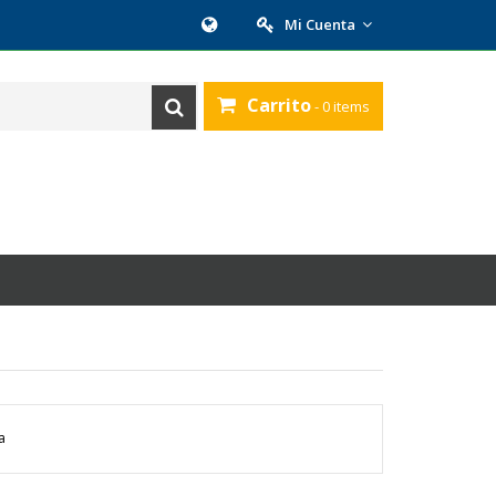
Mi Cuenta
Carrito
- 0 items
a