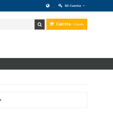
Mi Cuenta
Carrito
- 0 items
a