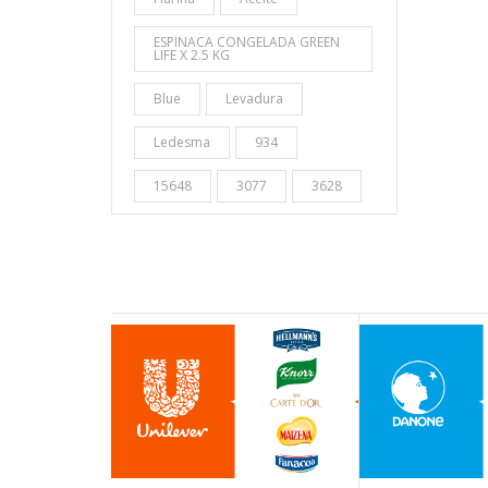
ESPINACA CONGELADA GREEN
LIFE X 2.5 KG
Blue
Levadura
Ledesma
934
15648
3077
3628