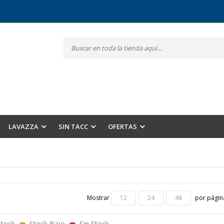
LAVAZZA
SIN TACC
OFERTAS
Mostrar
por págin
12
24
48
Stock
Stock Bajo
Sin Stock