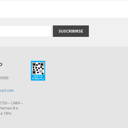
SUSCRIBIRSE
o
-5000
losrl.com
 2720 – CABA –
Viernes 8 a
 a 13hs