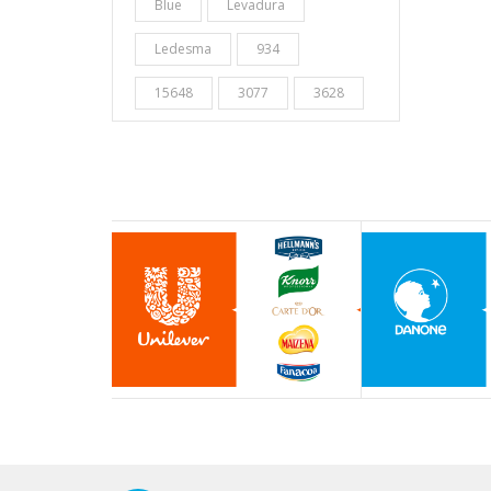
Blue
Levadura
Ledesma
934
15648
3077
3628