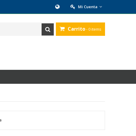
Mi Cuenta
Carrito
- 0 items
a