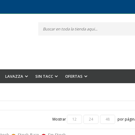
LAVAZZA
SIN TACC
OFERTAS
Mostrar
por págin
12
24
48
Stock
Stock Bajo
Sin Stock