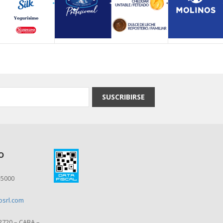
SUSCRIBIRSE
o
-5000
losrl.com
 2720 – CABA –