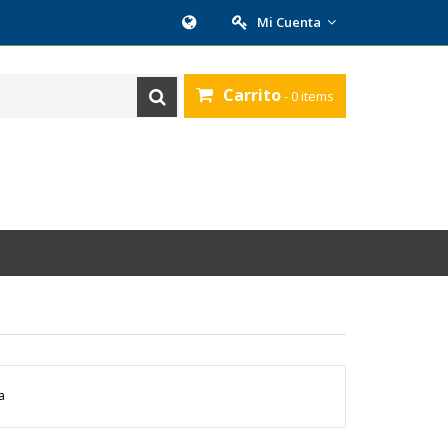
Mi Cuenta
Carrito
- 0 items
a