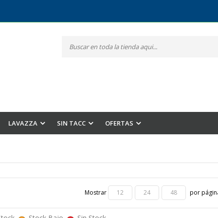
LAVAZZA
SIN TACC
OFERTAS
Mostrar
por págin
12
24
48
Stock
Stock Bajo
Sin Stock